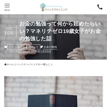
menu
お金の勉強って何から始めたらい
2022
い？マネリテゼロ19歳女子がお金
1/25
の勉強した話
お金の勉強
マネー/暮らし
僕のこと
2021年5月9日
2022年1月25日
ホーム
バックナンバー
マネー/暮らし