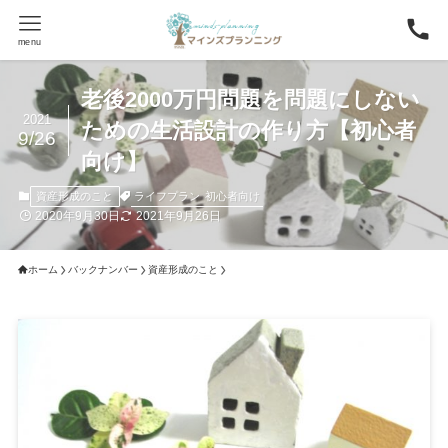
menu
老後2000万円問題を問題にしない
2021
ための生活設計の作り方【初心者
9/26
向け】
ライフプラン
初心者向け
資産形成のこと
2020年9月30日
2021年9月26日
ホーム
バックナンバー
資産形成のこと