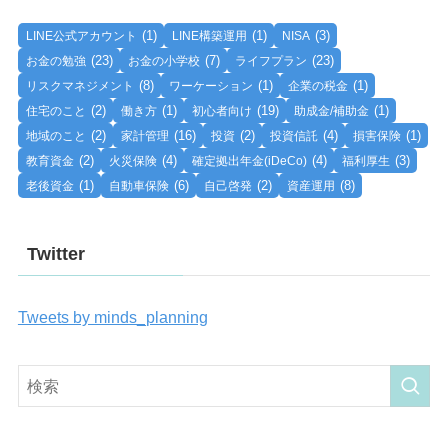
(1)
(1)
(3)
LINE公式アカウント
LINE構築運用
NISA
(23)
(7)
(23)
お金の勉強
お金の小学校
ライフプラン
(8)
(1)
(1)
リスクマネジメント
ワーケーション
企業の税金
(2)
(1)
(19)
(1)
住宅のこと
働き方
初心者向け
助成金/補助金
(2)
(16)
(2)
(4)
(1)
地域のこと
家計管理
投資
投資信託
損害保険
(2)
(4)
(4)
(3)
教育資金
火災保険
確定拠出年金(iDeCo)
福利厚生
(1)
(6)
(2)
(8)
老後資金
自動車保険
自己啓発
資産運用
Twitter
Tweets by minds_planning