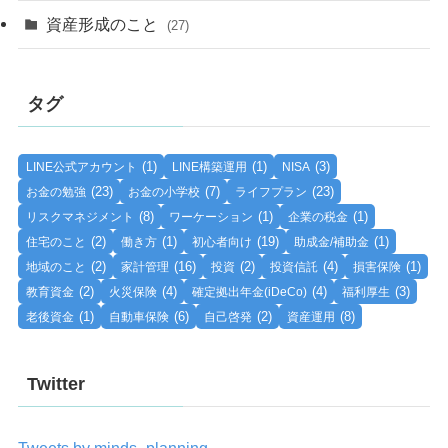
資産形成のこと
(27)
タグ
(1)
(1)
(3)
LINE公式アカウント
LINE構築運用
NISA
(23)
(7)
(23)
お金の勉強
お金の小学校
ライフプラン
(8)
(1)
(1)
リスクマネジメント
ワーケーション
企業の税金
(2)
(1)
(19)
(1)
住宅のこと
働き方
初心者向け
助成金/補助金
(2)
(16)
(2)
(4)
(1)
地域のこと
家計管理
投資
投資信託
損害保険
(2)
(4)
(4)
(3)
教育資金
火災保険
確定拠出年金(iDeCo)
福利厚生
(1)
(6)
(2)
(8)
老後資金
自動車保険
自己啓発
資産運用
Twitter
Tweets by minds_planning